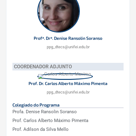
Desenvolvimento
Institucional (PDI) da
UNIFEI que destaca a
importância de sua
estratégia ser
desdobrada em nível
Profª. Drª. Denise Ransolin Soranso
dos PPG’s.
ppg_dtecs@unifei.edu.br
Sistematizar e
Documentar
Elaborar a Política de
os
COORDENADOR ADJUNTO
Autoavaliação do PPG-
procedimentos
DTECS em consonância
de
com os critérios de
Prof. Dr. Carlos Alberto Máximo Pimenta
Planejamento
avaliação da CAPES –
Estratégico e
ppg_dtecs@unifei.edu.br
Interdisciplinar,
Autoavaliação
proporcionado por um
Colegiado do Programa
do Programa
ambiente crítico de
Profa. Denise Ransolin Soranso
autoavaliação e
Prof. Carlos Alberto Máximo Pimenta
autoconhecimento.
Prof. Adilson da Silva Mello