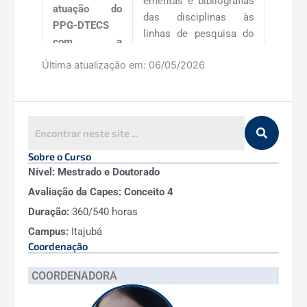
ementas e bibliografias
atuação do
das disciplinas às
PPG-DTECS
linhas de pesquisa do
com a
programa.
proposição e
Última atualização em:
06/05/2026
abertura de
Executar as metas
um curso de
estabelecidas neste
doutorado
documento de forma a
conduzir o PPG-DTECS
à consolidação da
Sobre o Curso
excelência acadêmica.
Nível: Mestrado e Doutorado
Avaliação da Capes: Conceito 4
Duração:
360/540 horas
Elaborar o
Planejamento
Campus:
Itajubá
Estratégico do
Coordenação
Programa em
COORDENADORA
consonância com o
Plano de