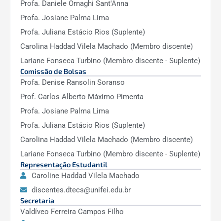
Profa. Daniele Ornaghi Sant'Anna
Melhorar a
apresentação e
Profa. Josiane Palma Lima
detalhamento
Profa. Juliana Estácio Rios (Suplente)
documentado dos
Carolina Haddad Vilela Machado (Membro discente)
instrumentos e
Lariane Fonseca Turbino (Membro discente - Suplente)
procedimentos de
Comissão de Bolsas
autoavaliação e
Profa. Denise Ransolin Soranso
acompanhamento de
Prof. Carlos Alberto Máximo Pimenta
egressos.
Profa. Josiane Palma Lima
Profa. Juliana Estácio Rios (Suplente)
Proporcionar o
Carolina Haddad Vilela Machado (Membro discente)
processo de
Lariane Fonseca Turbino (Membro discente - Suplente)
credenciamento e
Representação Estudantil
descredenciamento
Caroline Haddad Vilela Machado
docente, possibilitando
discentes.dtecs@unifei.edu.br
reavaliar a
Secretaria
produtividade docente.
Valdíveo Ferreira Campos Filho