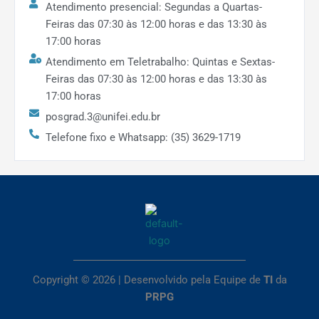
Atendimento presencial: Segundas a Quartas-
Aumentar a
Feiras das 07:30 às 12:00 horas e das 13:30 às
coorientação e
17:00 horas
produção conjunta
Atendimento em Teletrabalho: Quintas e Sextas-
Adequar o
entre docentes do
Feiras das 07:30 às 12:00 horas e das 13:30 às
corpo docente
programa e de outros
17:00 horas
do PPG-
programas, e com
DTECS aos
discentes e egressos.
posgrad.3@unifei.edu.br
requisitos da
Telefone fixo e Whatsapp: (35) 3629-1719
Aumentar a
CAPES de
participação em editais
formação
de fomento com
discente e
projetos integradores
produção do
que abranjam as
conhecimento
diferentes áreas de
interdisciplinar
atuação do corpo
docente, fortalecendo o
Copyright © 2026 | Desenvolvido pela Equipe de
TI
da
vínculo das
PRPG
dissertações e a
interdisciplinaridade do