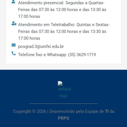
Atendimento presencial: Segundas a Quartas-
Universidade Industrial de Santander (UIS)
Feiras das 07:30 às 12:00 horas e das 13:30 às
na Colômbia. Parceria e colaboração em
17:00 horas
projetos coordenados por Oscar Javier
Atendimento em Teletrabalho: Quintas e Sextas-
Begambre, com coorientação de
Feiras das 07:30 às 12:00 horas e das 13:30 às
trabalhos de mestrado e doutorado em
17:00 horas
andamento em medicina na área de
posgrad.3@unifei.edu.br
Inteligência Artificial. Esta colaboração
permitiu o intercâmbio de curta duração
Telefone fixo e Whatsapp: (35) 3629-1719
do aluno Heiler Lozada e a visita da
professora Liliana García à UNIFEI, com
organização do PPG-DTECS, onde foram
realizados um workshop e uma palestra.
(Docente Jesus Antonio Garcia Sanchez)
Cooperação Nacional
USP/SÃO CARLOS – Convênio firmado
Copyright © 2026 | Desenvolvido pela Equipe de
TI
da
entre o Departamento de Transportes da
PRPG
EESC/USP com a UNIFEI para o