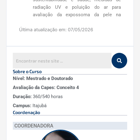
radiação UV e poluição do ar para
avaliação da expossoma da pele na
região norte da França. (Docente Marcelo
de Paula Corrêa).
Última atualização em:
07/05/2026
Rensselaer Polytechnic Institute (RPI,
New York, USA), no Center of Excellence
for Sustainable Urban Freight Systems
(CoE-SUFS), coordenado pelo Prof. José
Holguin-Veras. Essa parceria está em
Sobre o Curso
vigor desde o final de 2015, com alguns
Nível: Mestrado e Doutorado
trabalhos publicados e outros
Avaliação da Capes: Conceito 4
submetidos, onde docente do PPG-DTECS
Duração:
360/540 horas
já realizou o pós-doutorado com
financiamento do CNPq, concluído em
Campus:
Itajubá
2018. (Docente Josiane Palma Lima).
Coordenação
Universidade de Aveiro e Universidade do
COORDENADORA
Minho (Portugal) – Departamento de
Economia da Escola de Economia e