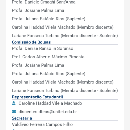
Profa. Daniele Ornaghi Sant'Anna
Jesus Antonio Garcia Sanchez).
Profa. Josiane Palma Lima
KTH Royal Institute of Technology de
Stockholm. Início de parceria de pesquisa
Profa. Juliana Estácio Rios (Suplente)
com o pesquisador Rafael Laurenti
Carolina Haddad Vilela Machado (Membro discente)
(Docente Jeniffer de Nadae)
Lariane Fonseca Turbino (Membro discente - Suplente)
Universidad Nacional de Colombia –
Comissão de Bolsas
parceria com a pesquisadora Tânia Pérez-
Profa. Denise Ransolin Soranso
Bustos, professora associada na Escuela
Prof. Carlos Alberto Máximo Pimenta
de Estudios de Género, com orientação
Profa. Josiane Palma Lima
da mestranda Thábata Caroline Ferraz
Profa. Juliana Estácio Rios (Suplente)
Alves, palestra sobre tecnologias de
gênero e debates promovidos entre a
Carolina Haddad Vilela Machado (Membro discente)
Universidade colombiana e o PPG-DTECS.
Lariane Fonseca Turbino (Membro discente - Suplente)
(Docente Carlos Alberto Maximo
Representação Estudantil
Pimenta).
Caroline Haddad Vilela Machado
Concordia University –Canadá. Parceria e
discentes.dtecs@unifei.edu.br
colaboração em pesquisas mediada por
Secretaria
Shahin Hashtrudi Zad (Docente Antonio
Valdíveo Ferreira Campos Filho
Carlos Zambroni de Souza).