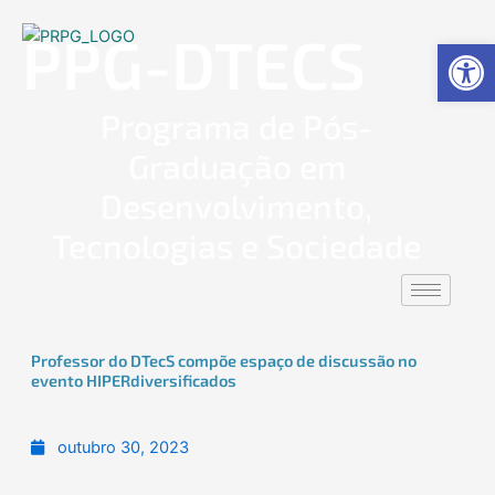
Ir
PPG-DTECS
para
Ab
o
conteúdo
Programa de Pós-
Graduação em
Desenvolvimento,
Tecnologias e Sociedade
Professor do DTecS compõe espaço de discussão no
evento HIPERdiversificados
outubro 30, 2023